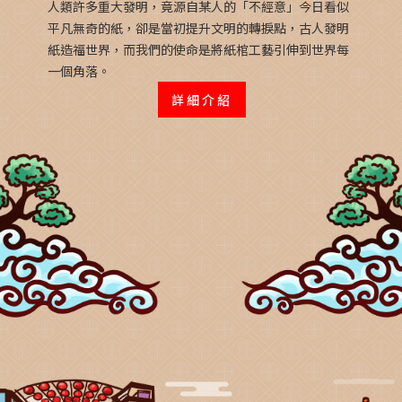
」今日看似
詳細介紹
，古人發明
伸到世界每