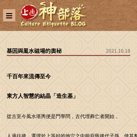
基因與風水磁場的奧秘
2021.10.18
千百年來流傳至今

東方人智慧的結晶「造生基」
從古至今風水堪輿便是門學問，古代埋葬亡者開始，

人過往後，選埋於上等好的地穴之中能庇蔭後代子孫，使其整