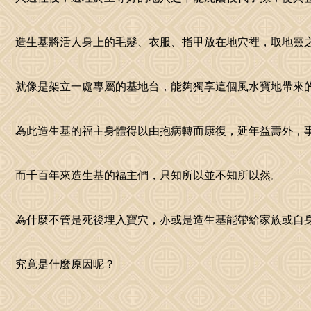
造生基將活人身上的毛髮、衣服、指甲放在地穴裡，取地靈之
就像是架立一處專屬的基地台，能夠獨享這個風水寶地帶來的
為此造生基的福主身體得以由抱病轉而康復，延年益壽外，事
而千百年來造生基的福主們，只知所以並不知所以然。

為什麼不管是死後埋入寶穴，亦或是造生基能帶給家族或自身
究竟是什麼原因呢？
