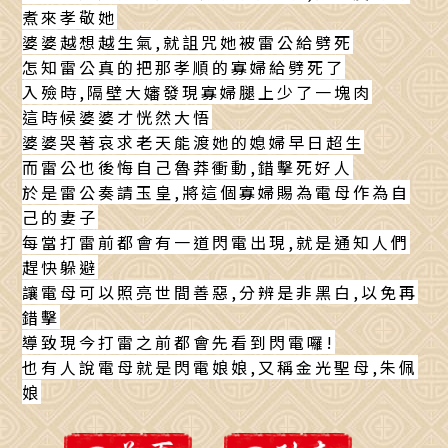
煮來孝敬她
婆婆越想越生氣,就詛咒她被雷公給劈死
怎知雷公真的把那孝順的寡婦給劈死了
入殮時,隔壁大嬸發現寡婦腿上少了一塊肉
這時候婆婆才恍然大悟
婆婆哭著哀求老天能渡她的媳婦早日超生
而雷公也後悔自己魯莽衝動,錯擊死好人
於是雷公奏請玉皇,將這個寡婦賜為電母作為自
己的妻子
每當打雷前都會有一道閃電出現,就是通知人們
趕快躲避
讓電母可以照亮世間善惡,分辨是非黑白,以免再
錯擊
導致現今打雷之前都會先看到閃電囉!
也有人說電母就是閃電娘娘,又稱金光聖母,朱佩
娘