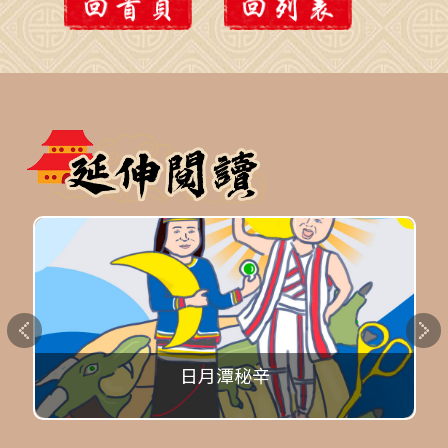
日月潭秘辛