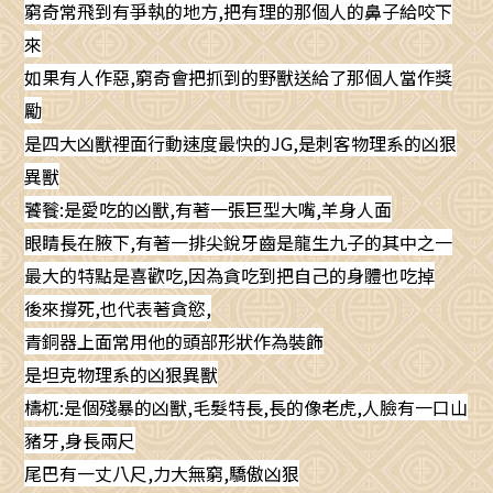
窮奇常飛到有爭執的地方,把有理的那個人的鼻子給咬下
來
如果有人作惡,窮奇會把抓到的野獸送給了那個人當作獎
勵
是四大凶獸裡面行動速度最快的JG,是刺客物理系的凶狠
異獸
饕餮:是愛吃的凶獸,有著一張巨型大嘴,羊身人面
眼睛長在腋下,有著一排尖銳牙齒是龍生九子的其中之一
最大的特點是喜歡吃,因為貪吃到把自己的身體也吃掉
後來撐死,也代表著貪慾,
青銅器上面常用他的頭部形狀作為裝飾
是坦克物理系的凶狠異獸
檮杌:是個殘暴的凶獸,毛髮特長,長的像老虎,人臉有一口山
豬牙,身長兩尺
尾巴有一丈八尺,力大無窮,驕傲凶狠