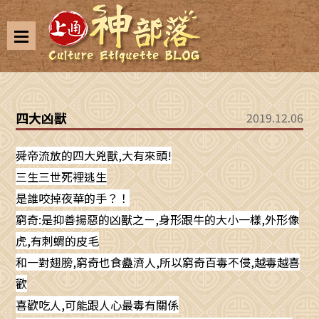
四大凶獸
2019.12.06
舜帝流放的四大兇獸,大有來頭!
三生三世死裡逃生
是誰咬掉夜華的手？！
窮奇:是抑善揚惡的凶獸之ㄧ,身形跟牛的大小一樣,外形像
虎,有刺蝟的皮毛
和一對翅膀,窮奇也食蠱濟人,所以窮奇百毒不侵,越毒越喜
歡
喜歡吃人,可能跟人心最毒有關係