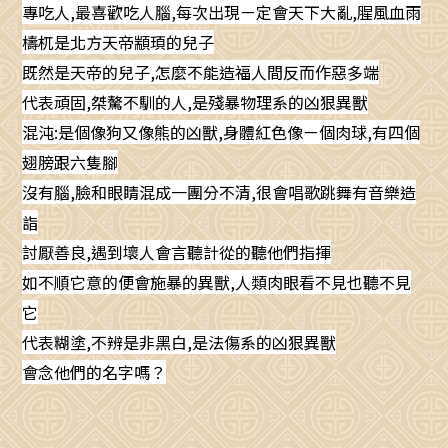
專吃人,最喜歡吃人腦,每次出現ㄧ定會天下大亂,腥風血雨
檮杌是北方天帝顓頊的兒子
既然是天帝的兒子,怎麼不能造福人間反而作惡多端
代表頑固,桀驁不馴的人,是殘暴物理系的凶狠異獸
混沌:是個像狗又像熊的凶獸,身體紅色像ㄧ個肉球,有四個
翅膀跟六隻腳
沒有腦,臉和眼睛混成一團分不清,很會唱歌跳舞有音樂造
詣
討厭善良,遇到壞人會言聽計從的聽他們指揮
如不順它意的便會施暴的異獸,人類肉眼看不見也聽不見
它
代表糊塗,不辨是非黑白,是法傷系的凶狠異獸
會念他們的名字嗎？