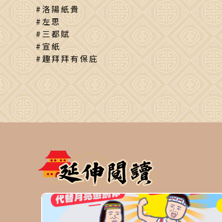
#洛陽紙貴
#左思
#三都賦
#宣紙
#趣拜拜有保庇