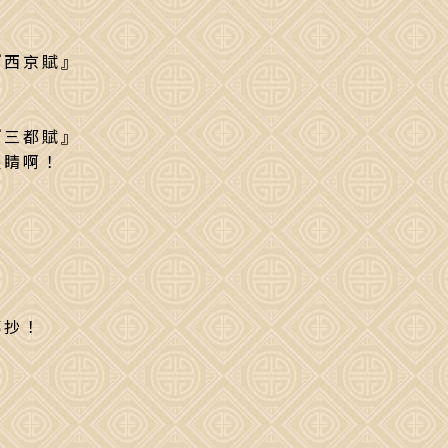
『西京賦』
，
『三都賦』
眼睛啊！
傳抄！