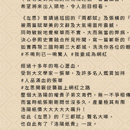
希望將來出人頭地，令人刮目相看。
《左思》曾讀過班固的『兩都賦』及張橫的
被兩篇賦華美的文辭及大氣場面所震撼，
同時敏銳地覺察華而不實、大而無當的弊病
決心參照史實融合所見所聞，寫一篇嶄新的
如實再現三國時期三大都城，洗洗你各位的
#不鳴則已一鳴驚人 #我要成為網紅
經過十多年的嘔心瀝血，
受到大文學家－張華，及許多名人鑑賞加持
#人品滿血的張華
#左思開竅逆襲踏上網紅之路
整個大洛陽的權貴子弟文青們，無一不爭相
而當時紙張剛剛問世沒多久，產量極其有限
洛陽紙價大大大大大飆升！
從此《左思》的『三都賦』聲名大噪，
也自此有了『洛陽紙貴』一說。