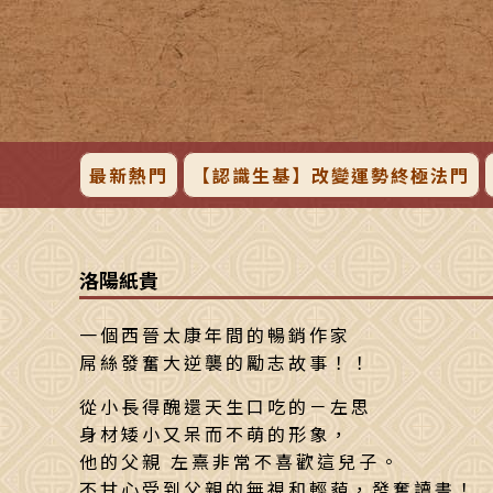
最新熱門
【認識生基】改變運勢終極法門
洛陽紙貴
一個西晉太康年間的暢銷作家
屌絲發奮大逆襲的勵志故事！！
從小長得醜還天生口吃的－左思
身材矮小又呆而不萌的形象，
他的父親 左熹非常不喜歡這兒子。
不甘心受到父親的無視和輕藐，發奮讀書！